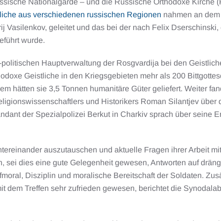
e russische Nationalgarde – und die Russische Orthodoxe Kirche
tliche aus verschiedenen russischen Regionen
nahmen an dem Tr
trij Vasilenkov, geleitet und das bei der nach Felix Dserschins
eführt wurde.
h-politischen Hauptverwaltung der Rosgvardija bei den Geistlichen
hodoxe Geistliche in den Kriegsgebieten mehr als 200 Bittgott
 hätten sie 3,5 Tonnen humanitäre Güter geliefert. Weiter fan
Religionswissenschaftlers und Historikers Roman Silantjev übe
dant der Spezialpolizei Berkut in Charkiv sprach über seine 
ereinander auszutauschen und aktuelle Fragen ihrer Arbeit mit 
en, sei dies eine gute Gelegenheit gewesen, Antworten auf dräng
moral, Disziplin und moralische Bereitschaft der Soldaten. Zu
it dem Treffen sehr zufrieden gewesen, berichtet die Synodala