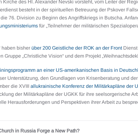
en Kirche des Hl. Alexander Nevski vorsteht, vom Leiter der Reg
erdienst besteht in der spirituellen Betreuung der Pskover Fallsc
die 76. Division zu Beginn des Angriffskriegs in Butscha. An
gungsministeriums
für „Teilnehmer der militärischen Spezialopera
“ haben bisher
über 200 Geistliche der ROK an der Front
Dienst 
 Gruppe „Christliche Vision“ und dem Projekt „Weihnachtsdekla
rainingsprogramm an einer US-amerikanischen Basis in Deutschl
ser Unterstützung, den Grundlagen von Krisenberatung und der A
mber die XVIII
allukrainische Konferenz der Militärkapläne der 
icklung der Militärkapläne der UGKK für ihre seelsorgerische Ar
lle Herausforderungen und Perspektiven ihrer Arbeit zu bespr
 Church in Russia Forge a New Path?