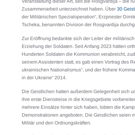
Veranstaltung dieser Art, seit die Rosgvardija – di
Zusammenarbeit unterzeichnet haben. Über
30 Geis
der Militärischen Spezialoperation“, Erzpriester Dimi
Tscheka, benannten Division der Rosgvardija durchg
Zur Eröffnung bedankte sich der Leiter der militärisc
Erziehung der Soldaten. Seit Anfang 2023 hätten ort
Hunderten Soldaten die Kommunion verabreicht, zudem
seinem Assistenten statt, es gab einen Vortrag des 
ukrainischen Nationalismus“, und der frühere Komman
in der Ukraine“ 2014.
Die Geistlichen hatten außerdem Gelegenheit sich unt
ihre erste Dienstreise in die Kriegsgebiete vorbereit
mehrere Einsätze hinter sich haben, lobten die Kampf
Demonstrationen angeboten. Die Geistlichen seien m
Militär und den Ordnungskräften.