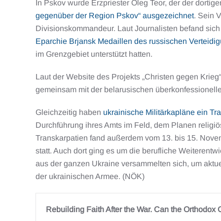
In Pskov wurde Erzpriester Oleg Teor, der der dortig
gegenüber der Region Pskov“ ausgezeichnet
. Sein V
Divisionskommandeur. Laut Journalisten befand sich 
Eparchie Brjansk Medaillen des russischen Verteidi
im Grenzgebiet unterstützt hatten.
Laut der Website des Projekts „Christen gegen Krieg
gemeinsam mit der belarusischen überkonfessionellen
Gleichzeitig haben
ukrainische Militärkapläne ein T
Durchführung ihres Amts im Feld, dem Planen religiö
Transkarpatien fand außerdem vom 13. bis 15. Nove
statt. Auch dort ging es um die berufliche Weiterentw
aus der ganzen Ukraine versammelten sich, um aktue
der ukrainischen Armee. (NÖK)
Rebuilding Faith After the War. Can the Orthodox