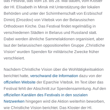
das Festival, das vom 18. bis 28. Mai dauert, vom Kloster
der Hl. Elisabeth in Minsk mit Unterstützung der lokalen
Behörden und unter der Schirmherrschaft von Erzbischof
Dimirij (Drozdov) von Vitebsk von der Belarusischen
Orthodoxen Kirche. Das Festival findet regelmäßig in
verschiedenen Städten in Belarus und Russland statt.
Dabei werden ähnliche Sammelaktionen organisiert, aber
laut der belarusischen oppositionellen Gruppe „Christliche
Vision“ wurden Spenden für militärische Zwecke früher
verschleiert.
Nachdem Christliche Vision über die Wohltätigkeitsaktion
berichtet hatte,
verschwand die Information
dazu von der
offiziellen Website
der Eparchie Vitebsk. Im Text über das
Festival fehlt der Abschnitt zur Spendensammlung. Auf den
offiziellen Kanälen des Festivals in den sozialen
Netzwerken
hingegen wird die Aktion weiterhin beworben,
wie Christliche Vision berichtet. Das Kloster der Hl.