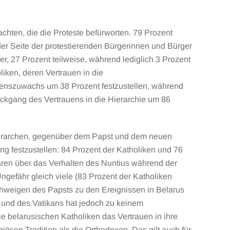
achten, die die Proteste befürworten. 79 Prozent
 der Seite der protestierenden Bürgerinnen und Bürger
er, 27 Prozent teilweise, während lediglich 3 Prozent
liken, deren Vertrauen in die
auenszuwachs um 38 Prozent festzustellen, während
ückgang des Vertrauens in die Hierarchie um 86
 Hierarchen, gegenüber dem Papst und dem neuen
ng festzustellen: 84 Prozent der Katholiken und 76
aren über das Verhalten des Nuntius während der
gefähr gleich viele (83 Prozent der Katholiken
chweigen des Papsts zu den Ereignissen in Belarus
 und des Vatikans hat jedoch zu keinem
ie belarusischen Katholiken das Vertrauen in ihre
iösen Tradition als die Orthodoxen. Das gilt auch für