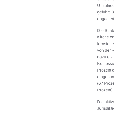
Unzufrie
geführt: 
engagier
Die Strat
Kirche en
fernsteh
von der R
dazu erkl
Konfessio
Prozent d
eingebun
(67 Proz
Prozent).
Die akti
Jurisdikt