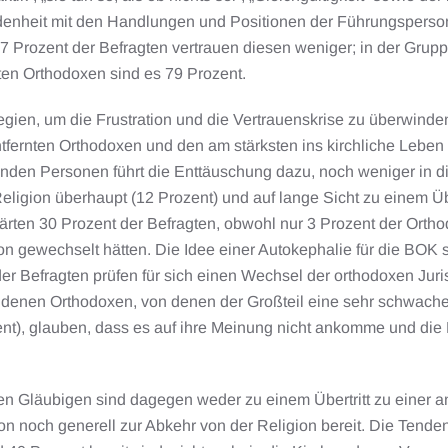
denheit mit den Handlungen und Positionen der Führungsperso
87 Prozent der Befragten vertrauen diesen weniger; in der Gru
ten Orthodoxen sind es 79 Prozent.
egien, um die Frustration und die Vertrauenskrise zu überwinde
tfernten Orthodoxen und den am stärksten ins kirchliche Leben
enden Personen führt die Enttäuschung dazu, noch weniger in d
eligion überhaupt (12 Prozent) und auf lange Sicht zu einem Übe
ärten 30 Prozent der Befragten, obwohl nur 3 Prozent der Ortho
n gewechselt hätten. Die Idee einer Autokephalie für die BOK s
er Befragten prüfen für sich einen Wechsel der orthodoxen Jur
denen Orthodoxen, von denen der Großteil eine sehr schwache 
ent), glauben, dass es auf ihre Meinung nicht ankomme und die
ven Gläubigen sind dagegen weder zu einem Übertritt zu einer 
ion noch generell zur Abkehr von der Religion bereit. Die Tenden