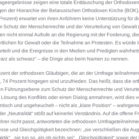
geergebnisse zeigen eine totale Enttäuschung der Orthodoxen, d
en der Hierarchie der Belarusischen Orthodoxen Kirche (BOK).
Prozent) erwartet von ihren Anführern keine Unterstützung für d
m Schutz der Menschenrechte und der Verurteilung von Gewalt (
en nicht einmal Aufrufe an die Regierung mit der Forderung, d
rtlichen für Gewalt oder die Teilnahme an Protesten. Es würde
urteilt und die Ereignisse in den Medien und Predigten wahrhe
arz als schwarz“ – die Dinge also beim Namen zu nennen.
ozent der orthodoxen Gläubigen, die an der Umfrage teilnahmen
, 74 Prozent hingegen sind unzufrieden. Das heißt, dass die or
hen Führungsebene zum Schutz der Menschenrechte und Verurtei
e Lösung des Konflikts oder einen Dialog anmahnen, wird dies v
ntisch und ungeheuchelt – nicht als „klare Position“ – wahrgen
der „Neutralität“ stößt auf keinerlei Verständnis. Auf die offen
hrer nicht passt, antworteten die orthodoxen Umfrageteilnehmer
sse und Gleichgültigkeit bezeichnen: „sie verschließen die Aug
ktik“, „sie tun so, als ob nichts sei“, „Gleichgültigkeit“ sowie de