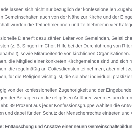
ede lassen sich nicht nur bezüglich der konfessionellen Zugeh
hen Gemeinschaften auch von der Nähe zur Kirche und der Einge
aft wurden die Teilnehmerinnen und Teilnehmer in vier Kategor
ssionelle Diener“: dazu zählen Leiter von Gemeinden, Geistlic
isten (z. B. Singen im Chor, Hilfe bei der Durchführung von Rite
genarbeit), sowie Mitarbeitende von kirchlichen Organisationen.
en, die Mitglied einer konkreten Kirchgemeinde sind und sich mit
nen, die regelmäßig an Gottesdiensten teilnehmen, aber nicht 
en, für die Religion wichtig ist, die sie aber individuell praktiz
ig von der konfessionellen Zugehörigkeit und der Eingebunde
en der Befragten an die religiösen Anführer, wenn es um deren 
eht: 89 Prozent aus jeder Konfessionsgruppe wählten die Antwor
n und dabei für den Schutz der Menschenrechte eintreten und G
e: Enttäuschung und Ansätze einer neuen Gemeinschaftsbildu