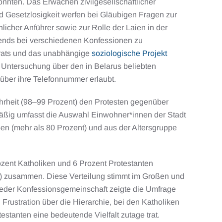
önnten. Das Erwachen zivilgesellschaftlicher
d Gesetzlosigkeit werfen bei Gläubigen Fragen zur
hlicher Anführer sowie zur Rolle der Laien in der
Trends bei verschiedenen Konfessionen zu
gsrats und das unabhängige
soziologische Projekt
Untersuchung über den in Belarus beliebten
 über ihre Telefonnummer erlaubt.
rheit (98–99 Prozent) den Protesten gegenüber
ktmäßig umfasst die Auswahl Einwohner*innen der Stadt
en (mehr als 80 Prozent) und aus der Altersgruppe
ozent Katholiken und 6 Prozent Protestanten
r) zusammen. Diese Verteilung stimmt im Großen und
eder Konfessionsgemeinschaft zeigte die Umfrage
rustration über die Hierarchie, bei den Katholiken
estanten eine bedeutende Vielfalt zutage trat.