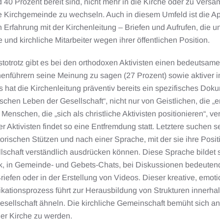
 40 Prozent bereit sind, nicht mehr in die Kirche oder zu Ver
ie Kirchgemeinde zu wechseln. Auch in diesem Umfeld ist die Apat
 Erfahrung mit der Kirchenleitung – Briefen und Aufrufen, die
e und kirchliche Mitarbeiter wegen ihrer öffentlichen Position.
totrotz gibt es bei den orthodoxen Aktivisten einen bedeutsamen K
enführern seine Meinung zu sagen (27 Prozent) sowie aktiver i
s hat die Kirchenleitung präventiv bereits ein spezifisches Doku
ischen Leben der Gesellschaft“, nicht nur von Geistlichen, die 
Menschen, die „sich als christliche Aktivisten positionieren“, v
her Aktivisten findet so eine Entfremdung statt. Letztere suchen 
orischen Stützen und nach einer Sprache, mit der sie ihre Posit
lschaft verständlich ausdrücken können. Diese Sprache bildet s
, in Gemeinde- und Gebets-Chats, bei Diskussionen bedeutende
riefen oder in der Erstellung von Videos. Dieser kreative, emo
tionsprozess führt zur Herausbildung von Strukturen innerhalb
gesellschaft ähneln. Die kirchliche Gemeinschaft bemüht sich a
er Kirche zu werden.