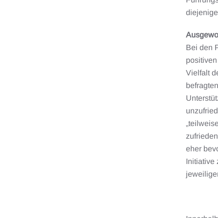
diejenige
Ausgewog
Bei den P
positiven
Vielfalt 
befragten
Unterstü
unzufrie
„teilweis
zufrieden
eher bevo
Initiativ
jeweilig