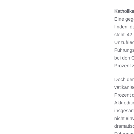
Katholike
Eine gege
finden, d
steht. 42
Unzufried
Führungs
bei den O
Prozent z
Doch der
vatikanis
Prozent 
Akkredit
insgesam
nicht ei
dramatisc
Führungsp