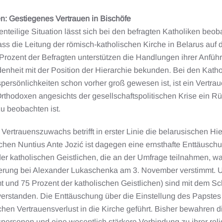
n: Gestiegenes Vertrauen in Bischöfe
nteilige Situation lässt sich bei den befragten Katholiken beob
ass die Leitung der römisch-katholischen Kirche in Belarus auf
 Prozent der Befragten unterstützen die Handlungen ihrer Anführ
enheit mit der Position der Hierarchie bekunden. Bei den Katho
persönlichkeiten schon vorher groß gewesen ist, ist ein Vertr
rthodoxen angesichts der gesellschaftspolitischen Krise ein R
u beobachten ist.
 Vertrauenszuwachs betrifft in erster Linie die belarusischen
chen Nuntius Ante Jozić ist dagegen eine ernsthafte Enttäuschu
der katholischen Geistlichen, die an der Umfrage teilnahmen, w
ierung bei Alexander Lukaschenka am 3. November verstimmt. Un
t und 75 Prozent der katholischen Geistlichen) sind mit dem S
nverstanden. Die Enttäuschung über die Einstellung des Papstes
hen Vertrauensverlust in die Kirche geführt. Bisher bewahren d
ersonen und eine wesentlich stärkere Verbindung zu ihrer relig