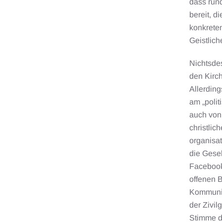
dass rund
bereit, d
konkreten
Geistlich
Nichtsdes
den Kirch
Allerding
am „polit
auch von 
christlic
organisat
die Gesel
Facebook
offenen B
Kommunika
der Zivil
Stimme d