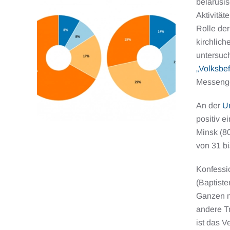
belarusis
Aktivität
Rolle der
kirchlich
untersuc
„Volksbe
Messeng
An der
U
positiv e
Minsk (80
von 31 b
Konfessio
(Baptist
Ganzen m
andere T
ist das V