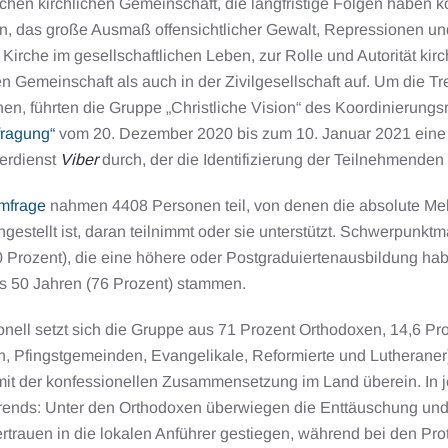
chen kirchlichen Gemeinschaft, die langfristige Folgen haben k
en, das große Ausmaß offensichtlicher Gewalt, Repressionen un
 Kirche im gesellschaftlichen Leben, zur Rolle und Autorität kirc
en Gemeinschaft als auch in der Zivilgesellschaft auf. Um die 
hen, führten die Gruppe „Christliche Vision“ des Koordinierun
fragung“
vom 20. Dezember 2020 bis zum 10. Januar 2021 eine 
erdienst
Viber
durch, der die Identifizierung der Teilnehmenden
mfrage
nahmen 4408 Personen teil, von denen die absolute Meh
ingestellt ist, daran teilnimmt oder sie unterstützt. Schwerpun
 Prozent), die eine höhere oder Postgraduiertenausbildung hab
is 50 Jahren (76 Prozent) stammen.
nell setzt sich die Gruppe aus 71 Prozent Orthodoxen, 14,6 Pr
en, Pfingstgemeinden, Evangelikale, Reformierte und Lutherane
it der konfessionellen Zusammensetzung im Land überein. In j
rends: Unter den Orthodoxen überwiegen die Enttäuschung und F
ertrauen in die lokalen Anführer gestiegen, während bei den Prot