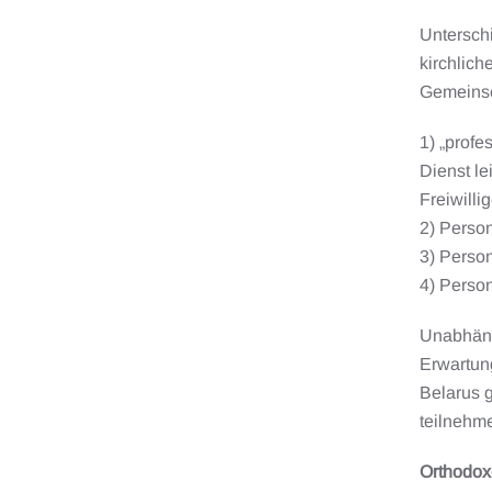
Unterschi
kirchlic
Gemeinsch
1) „profe
Dienst le
Freiwilli
2) Person
3) Perso
4) Person
Unabhäng
Erwartung
Belarus g
teilnehme
Orthodox