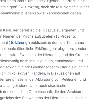
sammlungen ihrer Gemeinde zu gehen; 20 Prozent sind
hie groß (57 Prozent), doch sie resultiert oft aus der
 unbeantwortet blieben sowie Repressionen gegen
ern, der bereit ist, die Initiative zu ergreifen und
m Namen der Kirche aufzutreten (18 Prozent).
ment („
Erklärung
“) publiziert, in dem die Teilnahme
„emotionale öffentliche Erklärungen“ abgeben, sondern
erurteilt wird. Zwischen der Hierarchie und der Gruppe
selbstständig nach intellektuellen, emotionalen und
ion sowohl für ihre Glaubensgeschwister als auch für
ich im kollektiven Handeln, in Diskussionen auf
r Ereignisse, in der Abfassung von Petitionen und
tional aufgeladene, aber auch chaotische
 der kirchlichen Gemeinschaft, die den Strukturen
ngesichts des Schweigens der Hierarchie, selbst zur