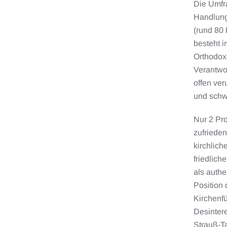
Die Umfra
Handlung
(rund 80 
besteht i
Orthodox
Verantwo
offen ver
und schw
Nur 2 Pr
zufrieden
kirchlic
friedlich
als authe
Position 
Kirchenfü
Desintere
Strauß-Ta