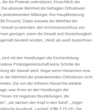
ie die Proteste unterstützen, hinsichtlich der
 Die absolute Mehrheit der befragten Orthodoxen
ie protestierenden Mitbürger, ihre Hauptforderung
89 Prozent). Dabei erwartet die Mehrheit der
ie Gewalt zu beenden, den Kirchenausschluss von
 ihnen genügen, wenn die Gewalt und Gesetzlosigkeit
itsgemäß beurteilt würden: „Weiß als weiß bezeichnen
, sind mit den Handlungen der Kirchenleitung
thodoxe Protestgemeinschaft keine Schritte der
lung der Gewalt sieht. Sogar wenn Hierarchen eine
on der Mehrheit der protestierenden Orthodoxen nicht
ommen. Die von der höheren Hierarchie erklärte
e Frage, was ihnen an den Handlungen der
*innen mit negativen Beurteilungen, die
en“, „sie stecken den Kopf in den Sand“, „Vogel-
r biblische Ausdruck „Lauheit“ (Offb 3,15-16). Die