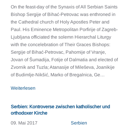
On the feast-day of the Synaxis of All Serbian Saints
Bishop Sergije of Bihać-Petrovac was enthroned in
the Cathedral church of Holy Apostles Peter and
Paul. His Eminence Metropolitan Porfirije of Zagreb-
Ljubljana officiated the solemn Hierarchal Liturgy
with the concelebration of Their Graces Bishops:
Sergije of Bihać-Petrovac, Pahomije of Vranje,
Jovan of Šumadija, Fotije of Dalmatia and elected of
Zvornik and Tuzla; Atanasije of Mileševa, Joanikije
of Budimlje-Nikšić, Marko of Bregalnica, Ge…
Weiterlesen
Serbien: Kontroverse zwischen katholischer und
orthodoxer Kirche
09. Mai 2017
Serbien