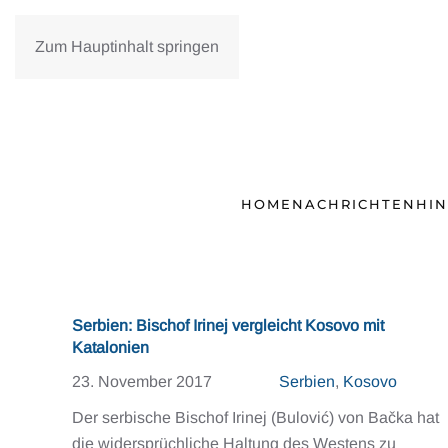
Zum Hauptinhalt springen
HOME
NACHRICHTEN
HI
Serbien: Bischof Irinej vergleicht Kosovo mit
Katalonien
23. November 2017
Serbien
,
Kosovo
Der serbische Bischof Irinej (Bulović) von Bačka hat
die widersprüchliche Haltung des Westens zu