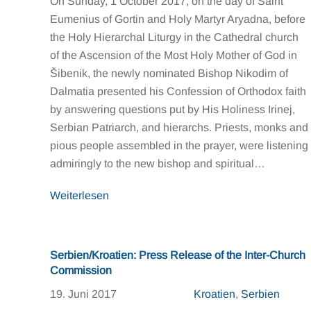
On Sunday, 1 October 2017, on the day of Saint
Eumenius of Gortin and Holy Martyr Aryadna, before
the Holy Hierarchal Liturgy in the Cathedral church
of the Ascension of the Most Holy Mother of God in
Šibenik, the newly nominated Bishop Nikodim of
Dalmatia presented his Confession of Orthodox faith
by answering questions put by His Holiness Irinej,
Serbian Patriarch, and hierarchs. Priests, monks and
pious people assembled in the prayer, were listening
admiringly to the new bishop and spiritual…
Weiterlesen
Serbien/Kroatien: Press Release of the Inter-Church
Commission
19. Juni 2017
Kroatien
,
Serbien