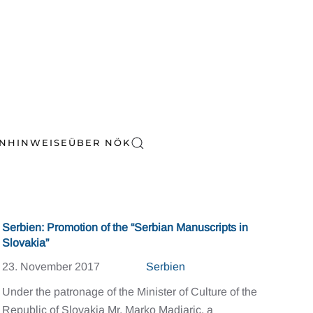
EN
HINWEISE
ÜBER NÖK
Serbien: Promotion of the “Serbian Manuscripts in
Slovakia”
23. November 2017
Serbien
Under the patronage of the Minister of Culture of the
Republic of Slovakia Mr. Marko Madjaric, a