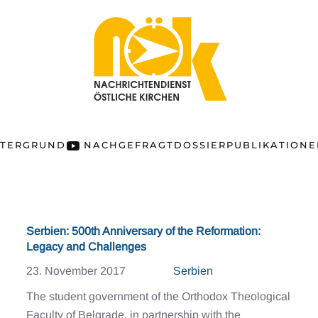
NTERGRUND
NACHGEFRAGT
DOSSIER
PUBLIKATION
Serbien: 500th Anniversary of the Reformation:
Legacy and Challenges
23. November 2017
Serbien
The student government of the Orthodox Theological
Faculty of Belgrade, in partnership with the