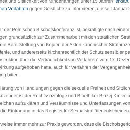
eit und Sittlichkeit von Minderjährigen unter 15 Jahren“
erklärt
chen Verfahren
gegen Geistliche zu informieren, die seit Januar
r der Polnischen Bischofskonferenz ist, bekräftigte nach einem
igen grundsätzlich zur Zusammenarbeit mit den staatlichen Str
e die Bereitstellung von Kopien der Akten kanonischer Strafpro
e fehle, und andererseits kirchenrechtlich der Schutz sensible
Instruktion über die Vertraulichkeit von Verfahren“ vom 17. Dez
 Wirkung aufgehoben hatte, auch für Verfahren der Vergangenhei
ng bitten.
lärung von Handlungen gegen die sexuelle Freiheit und Sittlich
rsitzender ist der Rechtssoziologe und Bioethiker Błażej Kmiec
ereichen aufzuklären und Versäumnisse und Unterlassungen von 
 die Eintragung in das Register für Sexualstraftäter entscheiden.
cherweise immer mehr zur Praxis geworden, dass die Bischofsger