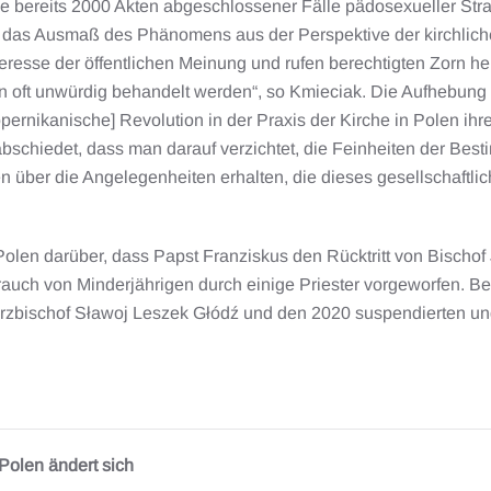
 bereits 2000 Akten abgeschlossener Fälle pädosexueller Strafta
das Ausmaß des Phänomens aus der Perspektive der kirchlichen 
teresse der öffentlichen Meinung und rufen berechtigten Zorn he
ten oft unwürdig behandelt werden“, so Kmieciak. Die Aufhebun
pernikanische] Revolution in der Praxis der Kirche in Polen ihr
bschiedet, dass man darauf verzichtet, die Feinheiten der B
n über die Angelegenheiten erhalten, die dieses gesellschaftlic
 Polen darüber, dass Papst Franziskus den Rücktritt von Bisc
rauch von Minderjährigen durch einige Priester vorgeworfen. 
zbischof Sławoj Leszek Głódź und den 2020 suspendierten und s
 Polen ändert sich