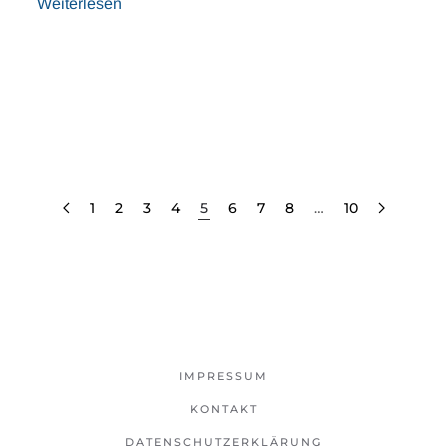
Weiterlesen
1
2
3
4
5
6
7
8
…
10
IMPRESSUM
KONTAKT
DATENSCHUTZERKLÄRUNG