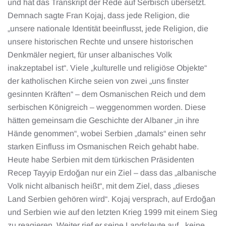
und hat das Transkript der Rede auf Serbisch übersetzt.
Demnach sagte Fran Kojaj, dass jede Religion, die
„unsere nationale Identität beeinflusst, jede Religion, die
unsere historischen Rechte und unsere historischen
Denkmäler negiert, für unser albanisches Volk
inakzeptabel ist“. Viele „kulturelle und religiöse Objekte“
der katholischen Kirche seien von zwei „uns finster
gesinnten Kräften“ – dem Osmanischen Reich und dem
serbischen Königreich – weggenommen worden. Diese
hätten gemeinsam die Geschichte der Albaner „in ihre
Hände genommen“, wobei Serbien „damals“ einen sehr
starken Einfluss im Osmanischen Reich gehabt habe.
Heute habe Serbien mit dem türkischen Präsidenten
Recep Tayyip Erdoğan nur ein Ziel – dass das „albanische
Volk nicht albanisch heißt“, mit dem Ziel, dass „dieses
Land Serbien gehören wird“. Kojaj versprach, auf Erdoğan
und Serbien wie auf den letzten Krieg 1999 mit einem Sieg
zu reagieren. Weiter rief er seine Landsleute auf, „keine