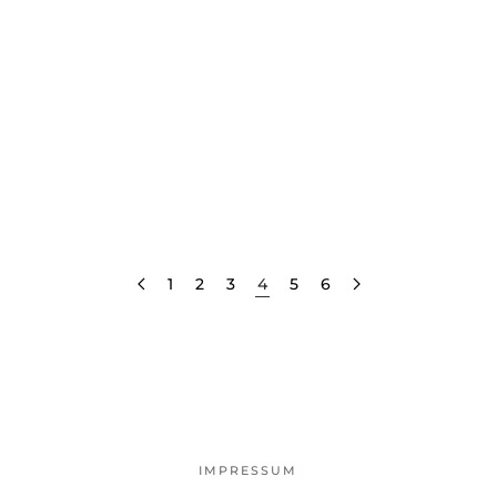
1
2
3
4
5
6
IMPRESSUM