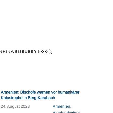
EN
HINWEISE
ÜBER NÖK
Armenien: Bischöfe warnen vor humanitärer
Katastrophe in Berg-Karabach
24. August 2023
Armenien
,
Aserbaidschan