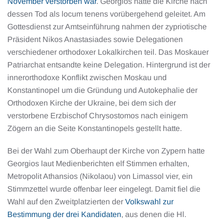
November verstorben war
. Georgios hatte die Kirche nach
dessen Tod als locum tenens vorübergehend geleitet. Am
Gottesdienst zur Amtseinführung nahmen der zypriotische
Präsident Nikos Anastasiades sowie Delegationen
verschiedener orthodoxer Lokalkirchen teil. Das Moskauer
Patriarchat entsandte keine Delegation. Hintergrund ist der
innerorthodoxe Konflikt zwischen Moskau und
Konstantinopel um die Gründung und Autokephalie der
Orthodoxen Kirche der Ukraine, bei dem sich der
verstorbene Erzbischof Chrysostomos nach einigem
Zögern an die Seite Konstantinopels gestellt hatte.
Bei der Wahl zum Oberhaupt der Kirche von Zypern hatte
Georgios laut Medienberichten elf Stimmen erhalten,
Metropolit Athansios (Nikolaou) von Limassol vier, ein
Stimmzettel wurde offenbar leer eingelegt. Damit fiel die
Wahl auf den Zweitplatzierten der
Volkswahl zur
Bestimmung der drei Kandidaten
, aus denen die Hl.