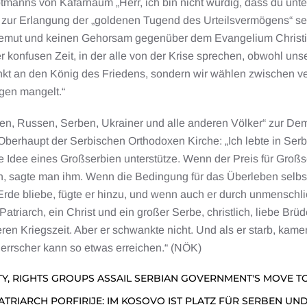
anns von Kafarnaum „Herr, ich bin nicht würdig, dass du unter me
ur Erlangung der „goldenen Tugend des Urteilsvermögens“ sei. E
e Demut und keinen Gehorsam gegenüber dem Evangelium Christi 
er konfusen Zeit, in der alle von der Krise sprechen, obwohl unse
kt an den König des Friedens, sondern wir wählen zwischen ve
gen mangelt.“
en, Russen, Serben, Ukrainer und alle anderen Völker“ zur Dem
Oberhaupt der Serbischen Orthodoxen Kirche: „Ich lebte in Ser
ie Idee eines Großserbien unterstütze. Wenn der Preis für Großse
ien, sagte man ihm. Wenn die Bedingung für das Überleben selbst
 Erde bliebe, fügte er hinzu, und wenn auch er durch unmenschl
r Patriarch, ein Christ und ein großer Serbe, christlich, liebe 
ren Kriegszeit. Aber er schwankte nicht. Und als er starb, kam
Herrscher kann so etwas erreichen.“ (NÖK)
TY, RIGHTS GROUPS ASSAIL SERBIAN GOVERNMENT'S MOVE T
PATRIARCH PORFIRIJE: IM KOSOVO IST PLATZ FÜR SERBEN UN