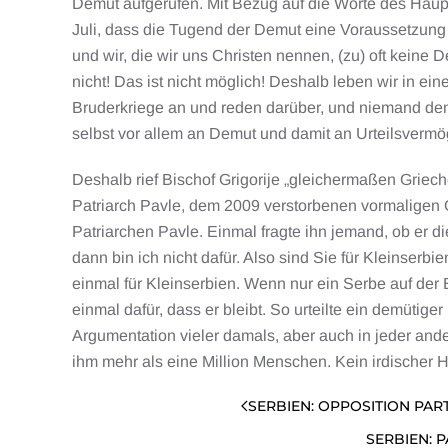
Demut aufgerufen. Mit Bezug auf die Worte des Hauptm
Juli, dass die Tugend der Demut eine Voraussetzung z
und wir, die wir uns Christen nennen, (zu) oft kein
nicht! Das ist nicht möglich! Deshalb leben wir in ein
Bruderkriege an und reden darüber, und niemand den
selbst vor allem an Demut und damit an Urteilsvermö
Deshalb rief Bischof Grigorije „gleichermaßen Griech
Patriarch Pavle, dem 2009 verstorbenen vormaligen 
Patriarchen Pavle. Einmal fragte ihn jemand, ob er d
dann bin ich nicht dafür. Also sind Sie für Kleinserb
einmal für Kleinserbien. Wenn nur ein Serbe auf der
einmal dafür, dass er bleibt. So urteilte ein demütige
Argumentation vieler damals, aber auch in jeder ande
ihm mehr als eine Million Menschen. Kein irdischer 
SERBIEN: OPPOSITION PAR
SERBIEN: 