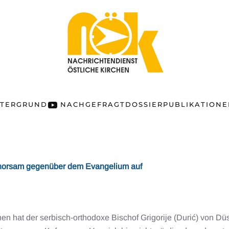
NTERGRUND
NACHGEFRAGT
DOSSIER
PUBLIKATION
Gehorsam gegenüber dem Evangelium auf
n hat der serbisch-orthodoxe Bischof Grigorije (Durić) von Dü