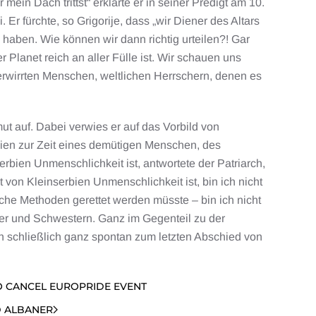
in Dach trittst“ erklärte er in seiner Predigt am 10.
r fürchte, so Grigorije, dass „wir Diener des Altars
haben. Wie können wir dann richtig urteilen?! Gar
r Planet reich an aller Fülle ist. Wir schauen uns
rwirrten Menschen, weltlichen Herrschern, denen es
ut auf. Dabei verwies er auf das Vorbild von
bien zur Zeit eines demütigen Menschen, des
rbien Unmenschlichkeit ist, antwortete der Patriarch,
 von Kleinserbien Unmenschlichkeit ist, bin ich nicht
iche Methoden gerettet werden müsste – bin ich nicht
Brüder und Schwestern. Ganz im Gegenteil zu der
en schließlich ganz spontan zum letzten Abschied von
O CANCEL EUROPRIDE EVENT
D ALBANER