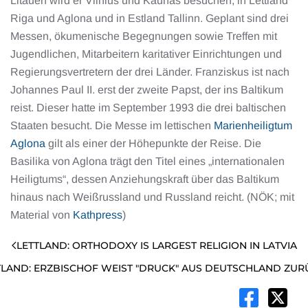
Litauen wird er Vilnius und Kaunas besuchen, in Lettland
Riga und Aglona und in Estland Tallinn. Geplant sind drei
Messen, ökumenische Begegnungen sowie Treffen mit
Jugendlichen, Mitarbeitern karitativer Einrichtungen und
Regierungsvertretern der drei Länder. Franziskus ist nach
Johannes Paul II. erst der zweite Papst, der ins Baltikum
reist. Dieser hatte im September 1993 die drei baltischen
Staaten besucht. Die Messe im lettischen
Marienheiligtum
Aglona
gilt als einer der Höhepunkte der Reise. Die
Basilika von Aglona trägt den Titel eines „internationalen
Heiligtums“, dessen Anziehungskraft über das Baltikum
hinaus nach Weißrussland und Russland reicht. (NÖK; mit
Material von
Kathpress
)
LETTLAND: ORTHODOXY IS LARGEST RELIGION IN LATVIA
TLAND: ERZBISCHOF WEIST "DRUCK" AUS DEUTSCHLAND ZUR