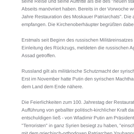
seine Reise und seine Auftritte als die des "neuen 
Abseits manövriert haben. Bereits in der Vorwoche w
Jahre Restauration des Moskauer Patriarchats". Die
empfangen. Die Kirchenoberhäupter begrüßten dabei 
Erstmals seit Beginn des russischen Militäreinsatzes
Einleitung des Rückzugs, meldeten die russischen A
Assad getroffen.
Russland gilt als militärische Schutzmacht der syrisc
Erst im November hatte Putin den syrischen Machthab
dem Land dem Ende nähere.
Die Feierlichkeiten zum 100. Jahrestag der Restaur
Aufführung von geballter politisch-kirchlicher Kraft
entschuldigen ließ - von Wladimir Putin am Präsiden
"Terroristen" in ganz Syrien besiegt zu haben, "eins
mit dem griechisch-orthodoxen Patriarchen Youhanna