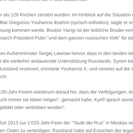
 als 120 Kirchen zerstört wurden. Im Hinblick auf die Situation 
Mar Gregorios Youhanna Ibrahim (syrisch-orthodox), sagte er im
Lösung kommen werde. Boulos Yazigi ist der leibliche Bruder vo
triarch Präsident Putin "und dem ganzen russischen Volk" für da
n Außenminister Sergej Lawrow hervor, dass in den beiden letz
ür die weiterhin andauernde Unterstützung Russlands. Syrien be
 Russland involviert, erinnerte Youhanna X. und verwies auf di
chi.
 100-Jahr-Feiern wiederum darauf hin, dass die Verfolgungen, di
uch immer sie leben mögen", gemacht habe. Kyrill sprach seine
getötet oder vertrieben wurden".
 Juli 2013 zur 1‘025-Jahr-Feier der "Taufe der Rus" in Moskau
Nahen Osten zu verteidigen. Russland habe auf Ersuchen der le