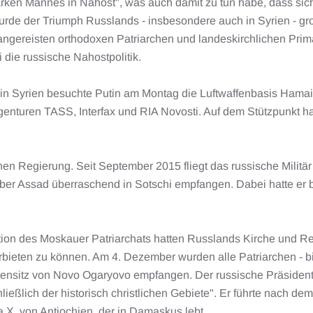
starken Mannes in Nahost", was auch damit zu tun habe, dass s
urde der Triumph Russlands - insbesondere auch in Syrien - g
 angereisten orthodoxen Patriarchen und landeskirchlichen Pr
die russische Nahostpolitik.
 in Syrien besuchte Putin am Montag die Luftwaffenbasis Hamaim
genturen TASS, Interfax und RIA Novosti. Auf dem Stützpunkt h
hen Regierung. Seit September 2015 fliegt das russische Militär 
er Assad überraschend in Sotschi empfangen. Dabei hatte er ber
ation des Moskauer Patriarchats hatten Russlands Kirche und R
 darbieten zu können. Am 4. Dezember wurden alle Patriarchen - b
tensitz von Novo Ogaryovo empfangen. Der russische Präsident b
chließlich der historisch christlichen Gebiete". Er führte nach
 X. von Antiochien, der in Damaskus lebt.