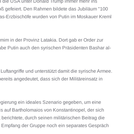
ich die USA unter Donald Trump immer mehr ins
roß gefeiert. Den Rahmen bildete das Jubiläum "100
imas-Erzbischöfe wurden von Putin im Moskauer Kreml
im in der Provinz Latakia. Dort gab er Order zur
abe Putin auch den syrischen Präsidenten Bashar al-
Luftangriffe und unterstützt damit die syrische Armee.
eits angedeutet, dass sich der Militäreinsatz in
egierung ein ideales Szenario gegeben, um eine
is auf Bartholomaios von Konstantinopel, der sich
erichtete, durch seinen militärischen Beitrag die
 dem Empfang der Gruppe noch ein separates Gespräch