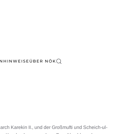
EN
HINWEISE
ÜBER NÖK
arch Karekin II., und der Großmufti und Scheich-ul-