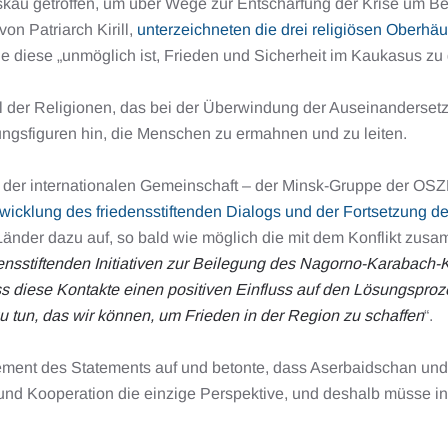
kau getroffen, um über Wege zur Entschärfung der Krise um B
on Patriarch Kirill,
unterzeichneten die drei religiösen Oberhä
ne diese „unmöglich ist, Frieden und Sicherheit im Kaukasus zu
zial der Religionen, das bei der Überwindung der Auseinanderse
ngsfiguren hin, die Menschen zu ermahnen und zu leiten.
eit der internationalen Gemeinschaft – der Minsk-Gruppe der OS
wicklung des friedensstiftenden Dialogs und der Fortsetzung 
er Länder dazu auf, so bald wie möglich die mit dem Konflikt 
ensstiftenden Initiativen zur Beilegung des Nagorno-Karabach-K
dass diese Kontakte einen positiven Einfluss auf den Lösungsproz
 zu tun, das wir können, um Frieden in der Region zu schaffen
“.
n Element des Statements auf und betonte, dass Aserbaidschan 
und Kooperation die einzige Perspektive, und deshalb müsse i