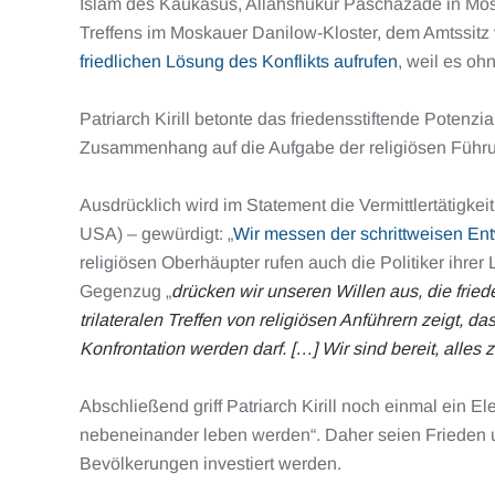
Islam des Kaukasus, Allahshukur Paschazade in Mos
Treffens im Moskauer Danilow-Kloster, dem Amtssitz v
friedlichen Lösung des Konflikts aufrufen
, weil es oh
Patriarch Kirill betonte das friedensstiftende Poten
Zusammenhang auf die Aufgabe der religiösen Führu
Ausdrücklich wird im Statement die Vermittlertätigk
USA) – gewürdigt: „
Wir messen der schrittweisen Ent
religiösen Oberhäupter rufen auch die Politiker ihr
Gegenzug „
drücken wir unseren Willen aus, die fried
trilateralen Treffen von religiösen Anführern zeigt, 
Konfrontation werden darf. […] Wir sind bereit, alles
Abschließend griff Patriarch Kirill noch einmal ei
nebeneinander leben werden“. Daher seien Frieden 
Bevölkerungen investiert werden.